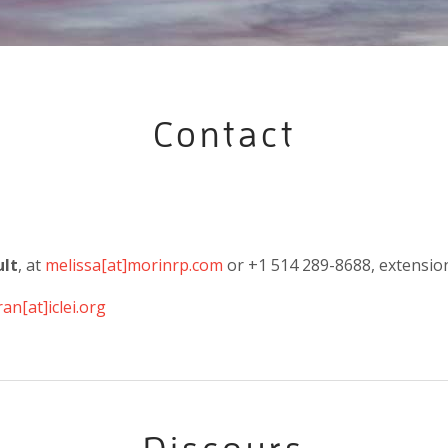
Contact
lt
, at
melissa[at]morinrp.com
or +1 514 289-8688, extensio
an[at]iclei.org